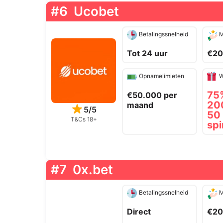
#6
Ucobet
Betalingssnelheid
M
Tot 24 uur
€20
Opnamelimieten
W
75%
€50.000 per
20
maand
5/5
50 
T&Cs 18+
spi
#7
0x.bet
Betalingssnelheid
M
Direct
€20