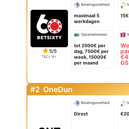
Betalingssnelheid
M
maximaal 5
15€
werkdagen
Opnamelimieten
We
tot 2500€ per
pa
5/5
dag, 7500€ per
€4
week, 15000€
T&Cs 18+
GS
per maand
#2
OneDun
Betalingssnelheid
M
Direct
€2