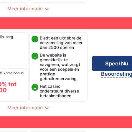
Meer informatie
in. borg
Biedt een uitgebreide
verzameling van meer
dan 2500 spellen
De website is
gemakkelijk te
Speel Nu
navigeren, wat zorgt
voor een soepele en
elkomstbonus
Beoordelin
prettige
gebruikerservaring
0% tot
Het casino
00
ondersteunt diverse
betaalmethoden
Meer informatie