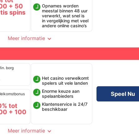
 tot
00 + 50
Opnames worden
meestal binnen 48 uur
tis spins
verwerkt, wat snel is
in vergelijking met veel
andere online casino’s
Meer informatie
in. borg
Het casino verwelkomt
0
spelers uit vele landen
Enorme keuze aan
Speel Nu
elkomstbonus
spelaanbieders
Klantenservice is 24/7
0% tot
beschikbaar
00 + 100
Meer informatie