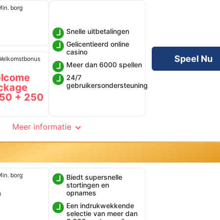
in. borg
Snelle uitbetalingen
Gelicentieerd online
casino
Speel Nu
Welkomstbonus
Meer dan 6000 spellen
lcome
24/7
gebruikersondersteuning
ckage
50 + 250
Meer informatie
in. borg
Biedt supersnelle
stortingen en
opnames
0
Een indrukwekkende
selectie van meer dan