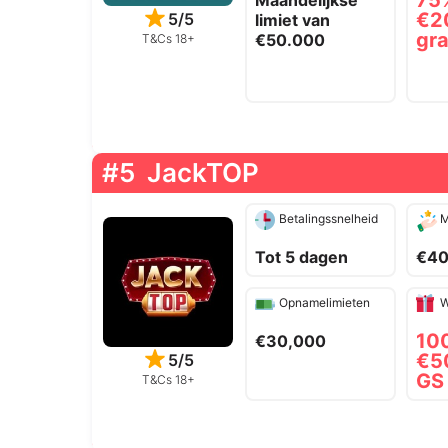
75%
Maandelijkse
€2
5/5
limiet van
gra
€50.000
T&Cs 18+
#5
JackTOP
Betalingssnelheid
M
Tot 5 dagen
€4
Opnamelimieten
W
10
€30,000
€5
5/5
GS
T&Cs 18+