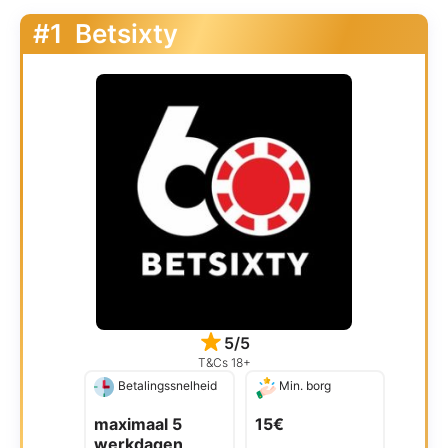
#1
Betsixty
5/5
T&Cs 18+
Betalingssnelheid
Min. borg
maximaal 5
15€
werkdagen