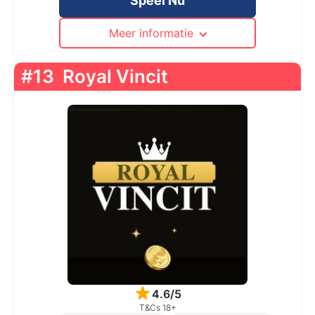
Speel Nu
Meer informatie
#13
Royal Vincit
4.6/5
T&Cs 18+