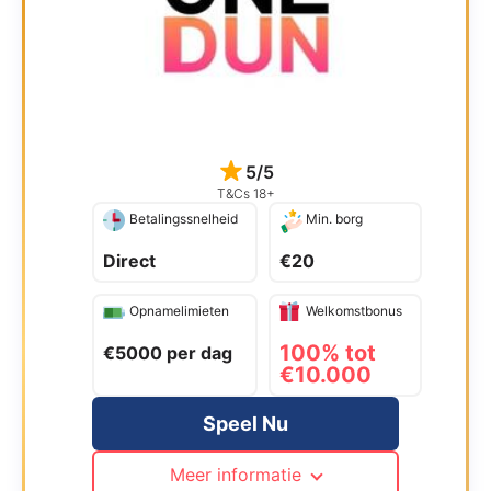
5/5
T&Cs 18+
Betalingssnelheid
Min. borg
Direct
€20
Opnamelimieten
Welkomstbonus
100% tot
€5000 per dag
€10.000
Speel Nu
Meer informatie