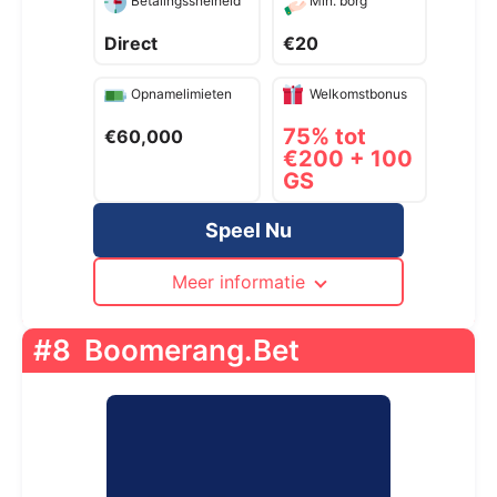
Betalingssnelheid
Min. borg
Direct
€20
Opnamelimieten
Welkomstbonus
75% tot
€60,000
€200 + 100
GS
Speel Nu
Meer informatie
#8
Boomerang.Bet