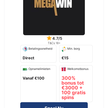
4.7/5
T&Cs 18+
Betalingssnelheid
Min. borg
Direct
€15
Opnamelimieten
Welkomstbonus
300%
Vanaf €100
bonus tot
€3000 +
100 gratis
spins