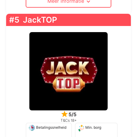
Meer informatie
#5
JackTOP
5/5
T&Cs 18+
Betalingssnelheid
Min. borg