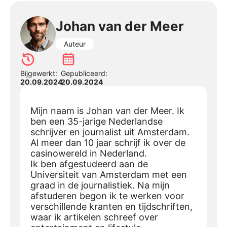
Johan van der Meer
Auteur
Bijgewerkt:
Gepubliceerd:
20.09.2024
20.09.2024
Mijn naam is Johan van der Meer. Ik
ben een 35-jarige Nederlandse
schrijver en journalist uit Amsterdam.
Al meer dan 10 jaar schrijf ik over de
casinowereld in Nederland.
Ik ben afgestudeerd aan de
Universiteit van Amsterdam met een
graad in de journalistiek. Na mijn
afstuderen begon ik te werken voor
verschillende kranten en tijdschriften,
waar ik artikelen schreef over