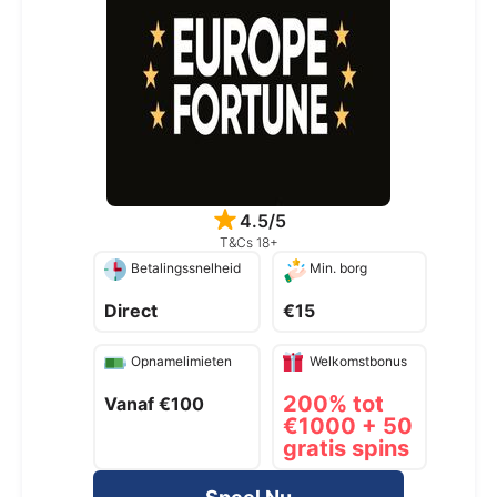
4.5/5
T&Cs 18+
Betalingssnelheid
Min. borg
Direct
€15
Opnamelimieten
Welkomstbonus
200% tot
Vanaf €100
€1000 + 50
gratis spins