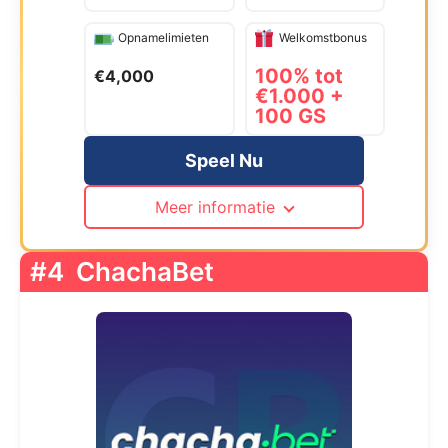
Opnamelimieten
Welkomstbonus
100% tot
€4,000
€1.000 +
100 GS
Speel Nu
Meer informatie
#4
ChachaBet