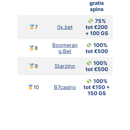
gratis
spins
75%
7
0x.bet
tot €200
+ 100 GS
Boomeran
100%
8
g.Bet
tot €500
100%
9
Starzino
tot €500
100%
10
B7casino
tot €150 +
150 GS