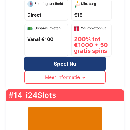
Betalingssnelheid
Min. borg
Direct
€15
Opnamelimieten
Welkomstbonus
200% tot
Vanaf €100
€1000 + 50
gratis spins
Speel Nu
Meer informatie
#14
i24Slots