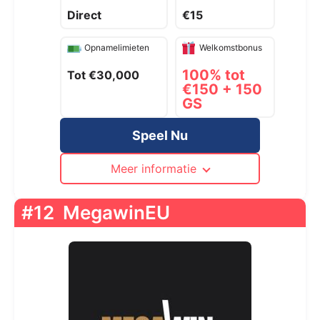
Direct
€15
Opnamelimieten
Welkomstbonus
100% tot
Tot €30,000
€150 + 150
GS
Speel Nu
Meer informatie
#12
MegawinEU