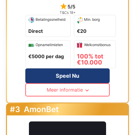
5/5
T&Cs 18+
Betalingssnelheid
Min. borg
Direct
€20
Opnamelimieten
Welkomstbonus
100% tot
€5000 per dag
€10.000
Speel Nu
Meer informatie
#3
AmonBet