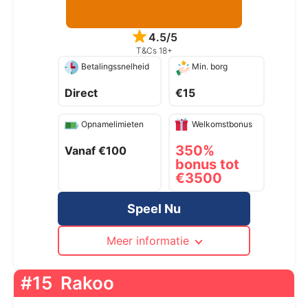
4.5/5
T&Cs 18+
Betalingssnelheid
Min. borg
Direct
€15
Opnamelimieten
Welkomstbonus
350%
Vanaf €100
bonus tot
€3500
Speel Nu
Meer informatie
#15
Rakoo