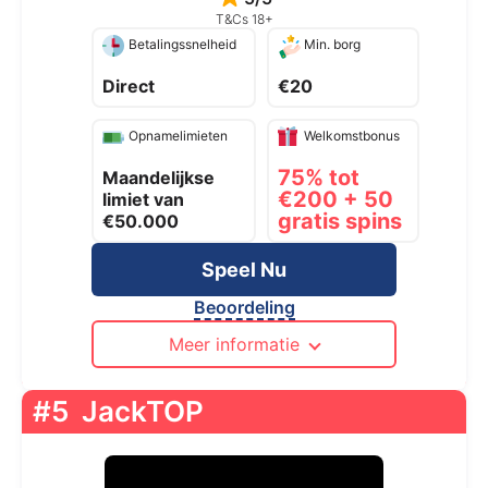
T&Cs 18+
Betalingssnelheid
Min. borg
Direct
€20
Opnamelimieten
Welkomstbonus
75% tot
Maandelijkse
€200 + 50
limiet van
gratis spins
€50.000
Speel Nu
Beoordeling
Meer informatie
#5
JackTOP