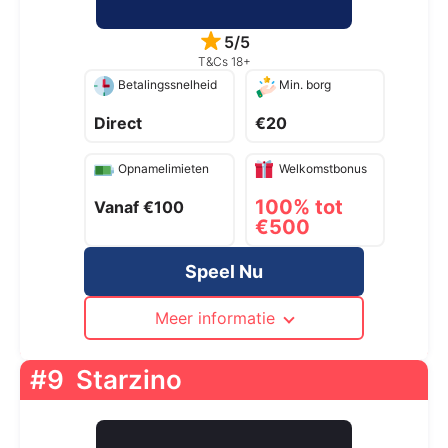
5/5
T&Cs 18+
Betalingssnelheid
Min. borg
Direct
€20
Opnamelimieten
Welkomstbonus
100% tot
Vanaf €100
€500
Speel Nu
Meer informatie
#9
Starzino