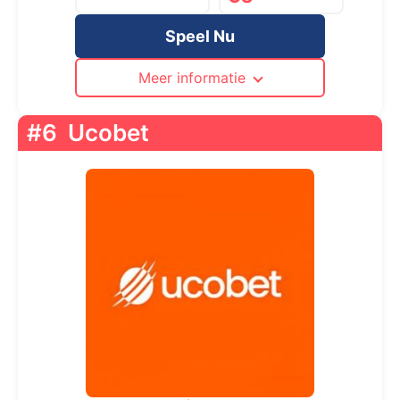
Speel Nu
Meer informatie
#6
Ucobet