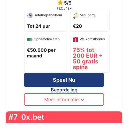
5/5
T&Cs 18+
Betalingssnelheid
Min. borg
Tot 24 uur
€20
Opnamelimieten
Welkomstbonus
75% tot
€50.000 per
200 EUR +
maand
50 gratis
spins
Speel Nu
Beoordeling
Meer informatie
#7
0x.bet