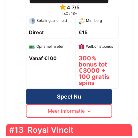
4.7/5
T&Cs 18+
Betalingssnelheid
Min. borg
Direct
€15
Opnamelimieten
Welkomstbonus
300%
Vanaf €100
bonus tot
€3000 +
100 gratis
spins
Speel Nu
Meer informatie
#13
Royal Vincit