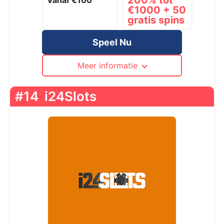
200% tot
Vanaf €100
€1000 + 50
gratis spins
Speel Nu
Meer informatie
#14
i24Slots