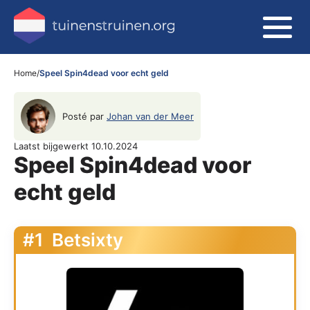
Home
/
Speel Spin4dead voor echt geld
Posté par
Johan van der Meer
Laatst bijgewerkt 10.10.2024
Speel Spin4dead voor
echt geld
#1
Betsixty