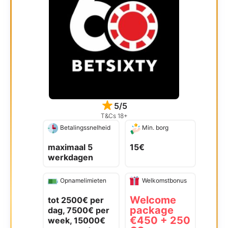
5/5
T&Cs 18+
Betalingssnelheid
Min. borg
maximaal 5
15€
werkdagen
Opnamelimieten
Welkomstbonus
Welcome
tot 2500€ per
package
dag, 7500€ per
€450 + 250
week, 15000€