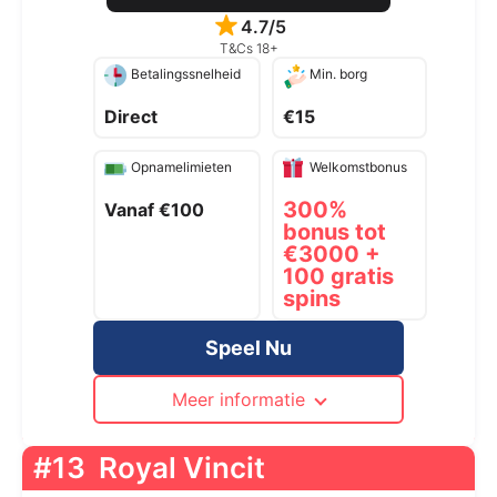
4.7/5
T&Cs 18+
Betalingssnelheid
Min. borg
Direct
€15
Opnamelimieten
Welkomstbonus
300%
Vanaf €100
bonus tot
€3000 +
100 gratis
spins
Speel Nu
Meer informatie
#13
Royal Vincit