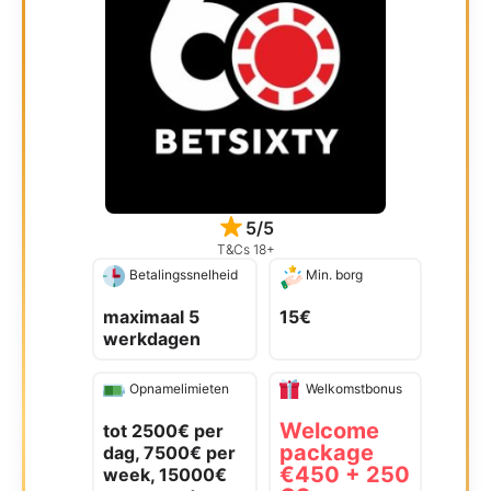
5/5
T&Cs 18+
Betalingssnelheid
Min. borg
maximaal 5
15€
werkdagen
Opnamelimieten
Welkomstbonus
Welcome
tot 2500€ per
package
dag, 7500€ per
€450 + 250
week, 15000€