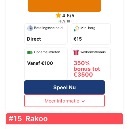
4.5/5
T&Cs 18+
Betalingssnelheid
Min. borg
Direct
€15
Opnamelimieten
Welkomstbonus
350%
Vanaf €100
bonus tot
€3500
Speel Nu
Meer informatie
#15
Rakoo