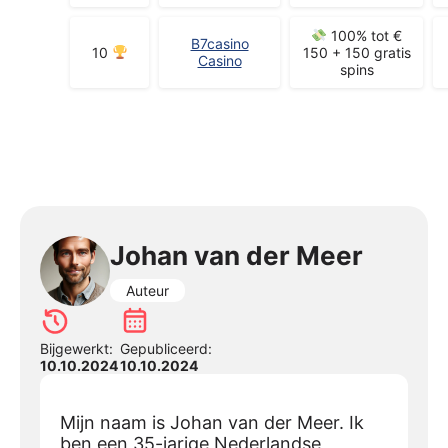
100% tot €
B7casino
10
150 + 150 gratis
Casino
spins
Johan van der Meer
Auteur
Bijgewerkt:
Gepubliceerd:
10.10.2024
10.10.2024
Mijn naam is Johan van der Meer. Ik
ben een 35-jarige Nederlandse