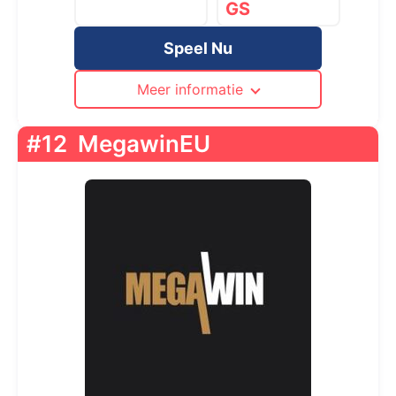
GS
Speel Nu
Meer informatie
#12
MegawinEU