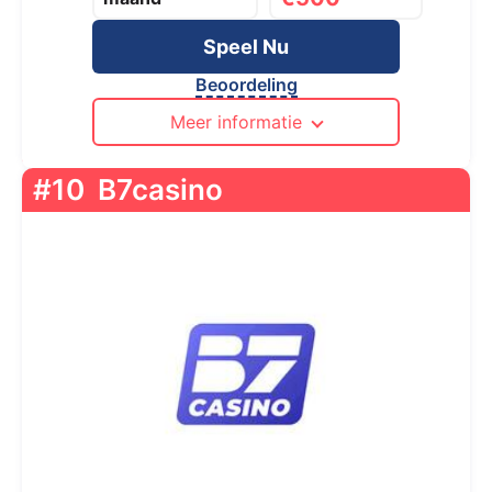
Speel Nu
Beoordeling
Meer informatie
#10
B7casino