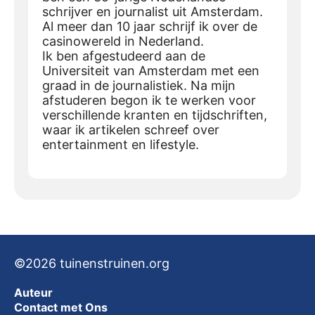
schrijver en journalist uit Amsterdam.
Al meer dan 10 jaar schrijf ik over de
casinowereld in Nederland.
Ik ben afgestudeerd aan de
Universiteit van Amsterdam met een
graad in de journalistiek. Na mijn
afstuderen begon ik te werken voor
verschillende kranten en tijdschriften,
waar ik artikelen schreef over
entertainment en lifestyle.
©2026 tuinenstruinen.org
Auteur
Contact met Ons