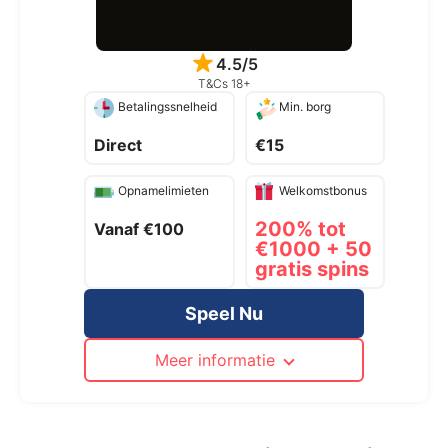
4.5/5
T&Cs 18+
Betalingssnelheid
Min. borg
Direct
€15
Opnamelimieten
Welkomstbonus
200% tot
Vanaf €100
€1000 + 50
gratis spins
Speel Nu
Meer informatie