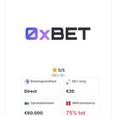
5/5
T&Cs 18+
Betalingssnelheid
Min. borg
Direct
€20
Opnamelimieten
Welkomstbonus
75% tot
€60,000