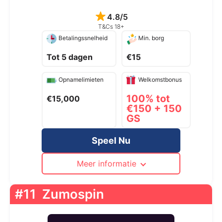
4.8/5
T&Cs 18+
Betalingssnelheid
Min. borg
Tot 5 dagen
€15
Opnamelimieten
Welkomstbonus
100% tot
€15,000
€150 + 150
GS
Speel Nu
Meer informatie
#11
Zumospin