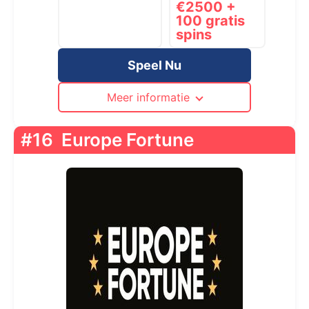
€2500 +
100 gratis
spins
Speel Nu
Meer informatie
#16
Europe Fortune