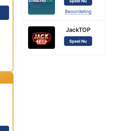
Speel Nu
Beoordeling
JackTOP
Speel Nu