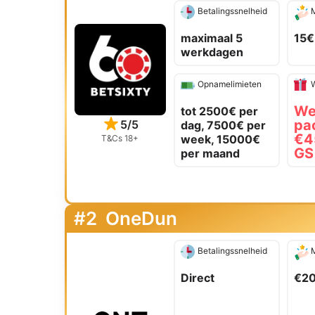
Betalingssnelheid
M
maximaal 5
15€
werkdagen
Opnamelimieten
We
tot 2500€ per
pa
5/5
dag, 7500€ per
€4
week, 15000€
T&Cs 18+
GS
per maand
#2
OneDun
Betalingssnelheid
M
Direct
€2