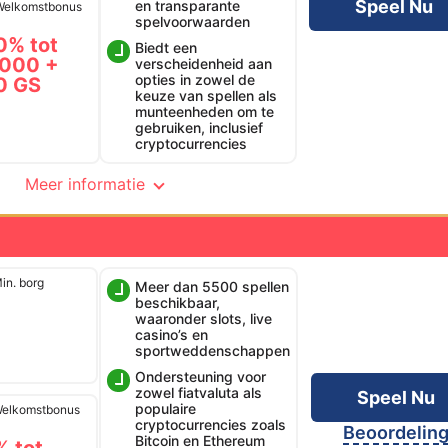
Speel Nu
en transparante
Welkomstbonus
spelvoorwaarden
0% tot
Biedt een
.000 +
verscheidenheid aan
opties in zowel de
0 GS
keuze van spellen als
munteenheden om te
gebruiken, inclusief
cryptocurrencies
Meer informatie
in. borg
Meer dan 5500 spellen
beschikbaar,
waaronder slots, live
casino’s en
sportweddenschappen
Ondersteuning voor
zowel fiatvaluta als
Speel Nu
populaire
elkomstbonus
cryptocurrencies zoals
Beoordelin
Bitcoin en Ethereum