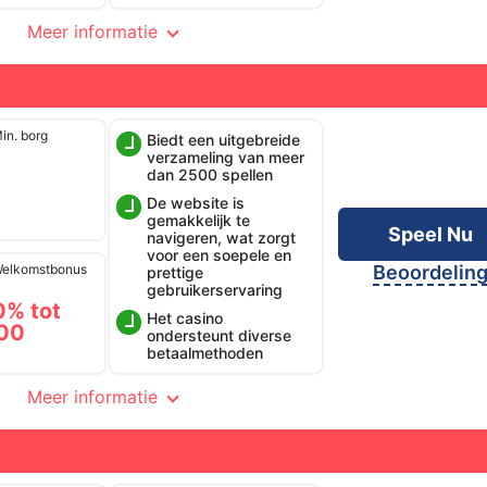
Meer informatie
in. borg
Biedt een uitgebreide
verzameling van meer
dan 2500 spellen
De website is
gemakkelijk te
Speel Nu
navigeren, wat zorgt
voor een soepele en
elkomstbonus
Beoordelin
prettige
gebruikerservaring
0% tot
Het casino
00
ondersteunt diverse
betaalmethoden
Meer informatie