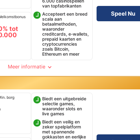
6.000 casinospellen
van topfabrikanten
Speel Nu
Accepteert een breed
Welkomstbonus
scala aan
betaalmethoden,
0% tot
waaronder
0.000
creditcards, e-wallets,
prepaid kaarten en
cryptocurrencies
zoals Bitcoin,
Ethereum en meer
Meer informatie
in. borg
Biedt een uitgebreide
selectie games,
waaronder slots en
0
live games
Biedt een veilig en
zeker spelplatform
met spannende
gokkasten en eerlijke