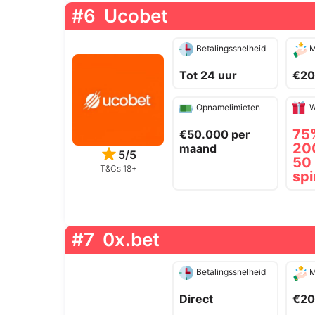
#6
Ucobet
Betalingssnelheid
M
Tot 24 uur
€20
Opnamelimieten
W
75%
€50.000 per
20
maand
5/5
50 
T&Cs 18+
spi
#7
0x.bet
Betalingssnelheid
M
Direct
€20