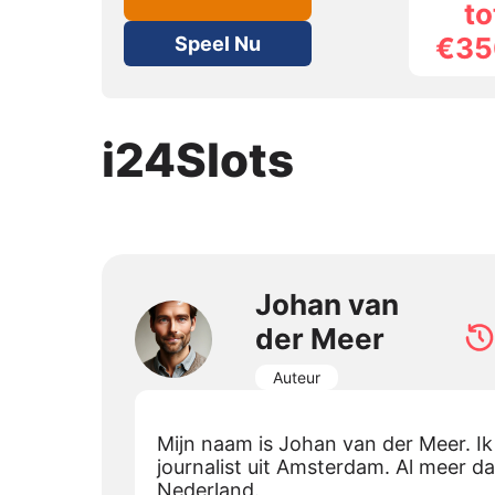
to
€35
Speel Nu
i24Slots
Johan van
der Meer
Auteur
Mijn naam is Johan van der Meer. Ik
journalist uit Amsterdam. Al meer dan
Nederland.