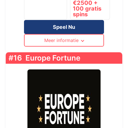
€2500 +
100 gratis
spins
Speel Nu
Meer informatie
#16
Europe Fortune