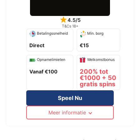
4.5/5
T&Cs 18+
Betalingssnelheid
Min. borg
Direct
€15
Opnamelimieten
Welkomstbonus
200% tot
Vanaf €100
€1000 + 50
gratis spins
Speel Nu
Meer informatie