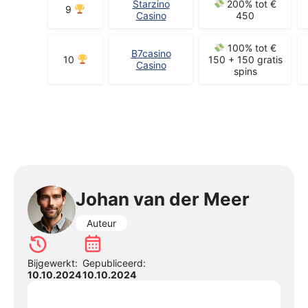
Starzino
200% tot €
9
Casino
450
100% tot €
B7casino
10
150 + 150 gratis
Casino
spins
Johan van der Meer
Auteur
Bijgewerkt:
Gepubliceerd:
10.10.2024
10.10.2024