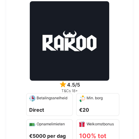
4.5/5
T&Cs 18+
Betalingssnelheid
Min. borg
Direct
€20
Opnamelimieten
Welkomstbonus
100% tot
€5000 per dag