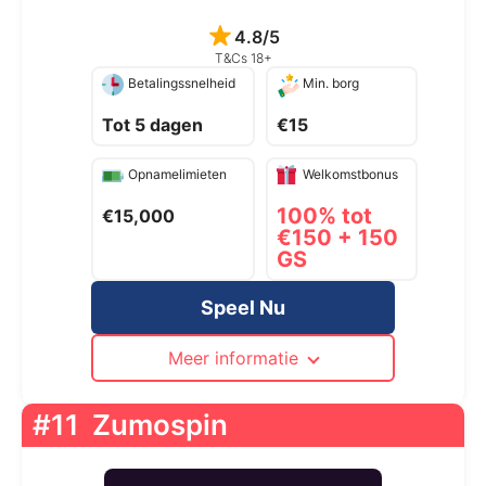
4.8/5
T&Cs 18+
Betalingssnelheid
Min. borg
Tot 5 dagen
€15
Opnamelimieten
Welkomstbonus
100% tot
€15,000
€150 + 150
GS
Speel Nu
Meer informatie
#11
Zumospin