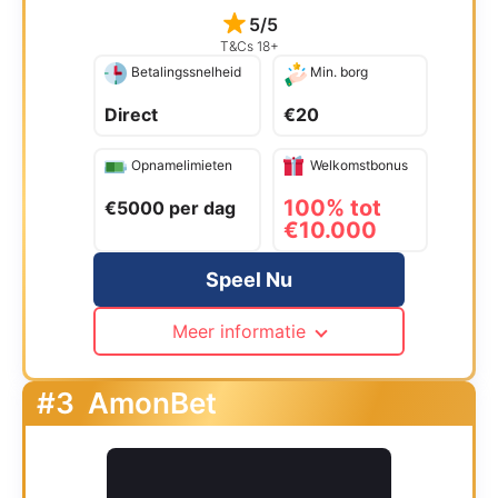
5/5
T&Cs 18+
Betalingssnelheid
Min. borg
Direct
€20
Opnamelimieten
Welkomstbonus
100% tot
€5000 per dag
€10.000
Speel Nu
Meer informatie
#3
AmonBet