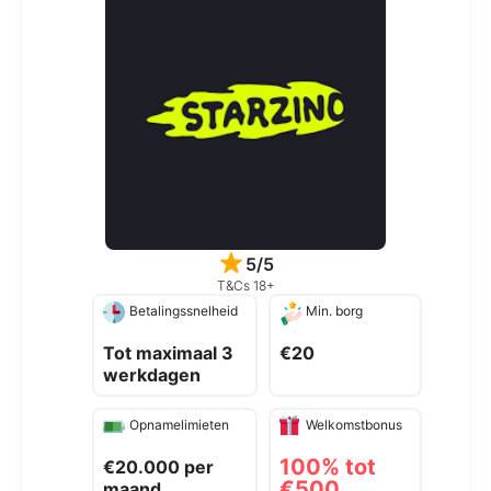
5/5
T&Cs 18+
Betalingssnelheid
Min. borg
Tot maximaal 3
€20
werkdagen
Opnamelimieten
Welkomstbonus
100% tot
€20.000 per
€500
maand