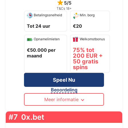
5/5
T&Cs 18+
Betalingssnelheid
Min. borg
Tot 24 uur
€20
Opnamelimieten
Welkomstbonus
75% tot
€50.000 per
200 EUR +
maand
50 gratis
spins
Speel Nu
Beoordeling
Meer informatie
#7
0x.bet