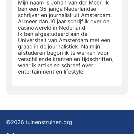
Mijn naam is Johan van der Meer. Ik
ben een 35-jarige Nederlandse
schrijver en journalist uit Amsterdam.
Al meer dan 10 jaar schrijf ik over de
casinowereld in Nederland.
Ik ben afgestudeerd aan de
Universiteit van Amsterdam met een
graad in de journalistiek. Na mijn
afstuderen begon ik te werken voor
verschillende kranten en tijdschriften,
waar ik artikelen schreef over
entertainment en lifestyle.
©2026 tuinenstruinen.org