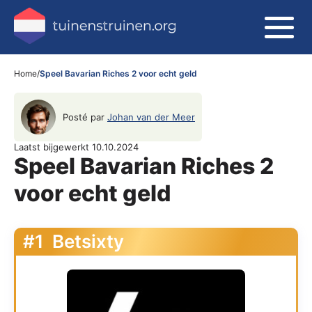
Home
/
Speel Bavarian Riches 2 voor echt geld
Posté par
Johan van der Meer
Laatst bijgewerkt 10.10.2024
Speel Bavarian Riches 2
voor echt geld
#1
Betsixty