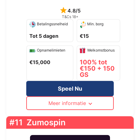
4.8/5
T&Cs 18+
Betalingssnelheid
Min. borg
Tot 5 dagen
€15
Opnamelimieten
Welkomstbonus
100% tot
€15,000
€150 + 150
GS
Speel Nu
Meer informatie
#11
Zumospin