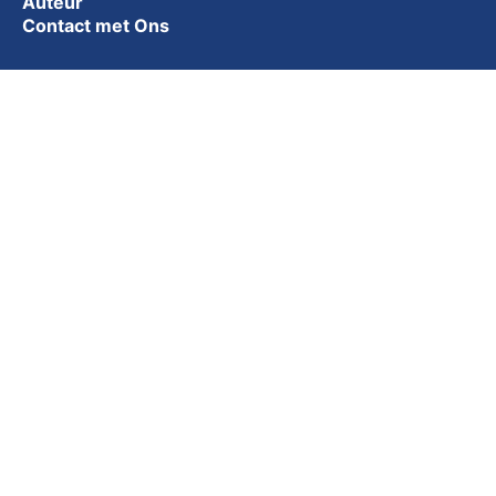
Auteur
Contact met Ons