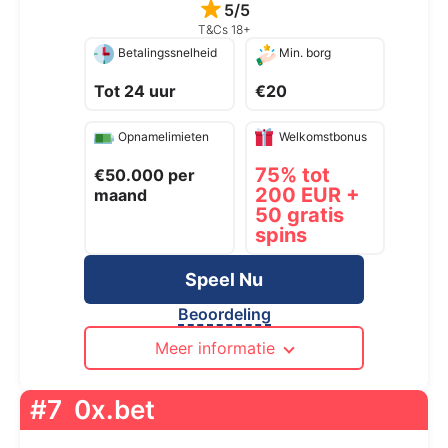
5/5
T&Cs 18+
Betalingssnelheid
Min. borg
Tot 24 uur
€20
Opnamelimieten
Welkomstbonus
75% tot
€50.000 per
200 EUR +
maand
50 gratis
spins
Speel Nu
Beoordeling
Meer informatie
#7
0x.bet