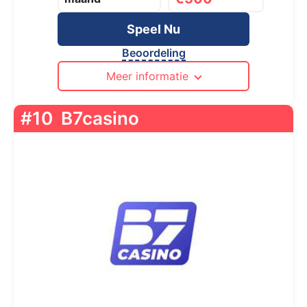
Speel Nu
Beoordeling
Meer informatie
#10
B7casino