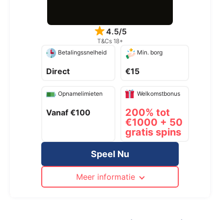
4.5/5
T&Cs 18+
Betalingssnelheid
Min. borg
Direct
€15
Opnamelimieten
Welkomstbonus
200% tot
Vanaf €100
€1000 + 50
gratis spins
Speel Nu
Meer informatie