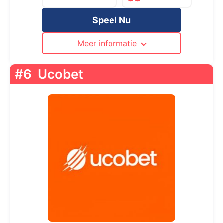
Speel Nu
Meer informatie
#6
Ucobet