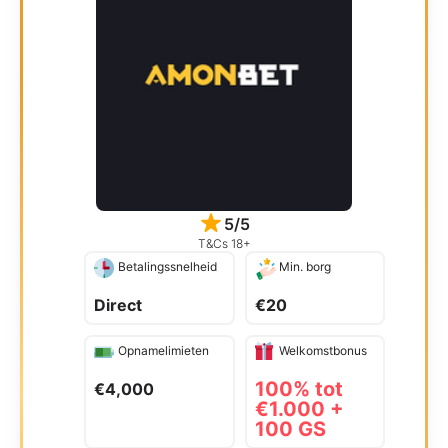
5/5
T&Cs 18+
Betalingssnelheid
Min. borg
Direct
€20
Opnamelimieten
Welkomstbonus
100% tot
€4,000
€1.000 +
100 GS