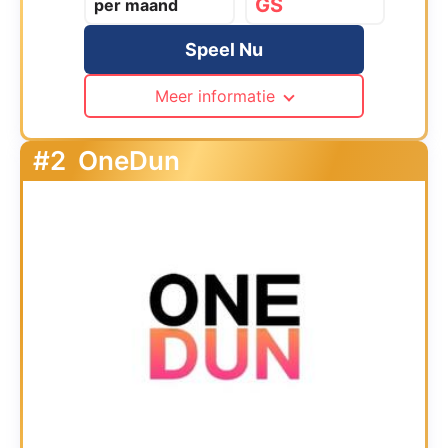
GS
per maand
Speel Nu
Meer informatie
#2
OneDun