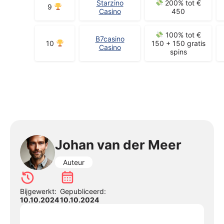
Starzino
200% tot €
9
Casino
450
100% tot €
B7casino
10
150 + 150 gratis
Casino
spins
Johan van der Meer
Auteur
Bijgewerkt:
Gepubliceerd:
10.10.2024
10.10.2024