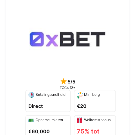
5/5
T&Cs 18+
Betalingssnelheid
Min. borg
Direct
€20
Opnamelimieten
Welkomstbonus
75% tot
€60,000