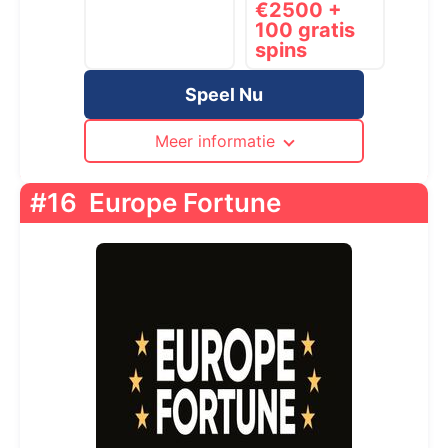
€2500 +
100 gratis
spins
Speel Nu
Meer informatie
#16
Europe Fortune