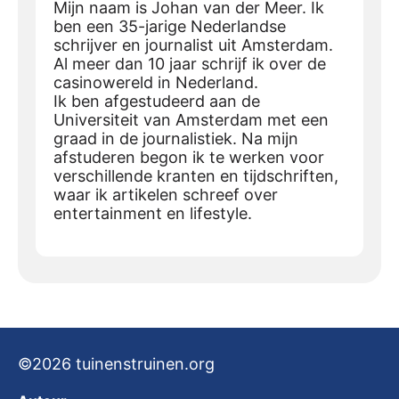
Mijn naam is Johan van der Meer. Ik
ben een 35-jarige Nederlandse
schrijver en journalist uit Amsterdam.
Al meer dan 10 jaar schrijf ik over de
casinowereld in Nederland.
Ik ben afgestudeerd aan de
Universiteit van Amsterdam met een
graad in de journalistiek. Na mijn
afstuderen begon ik te werken voor
verschillende kranten en tijdschriften,
waar ik artikelen schreef over
entertainment en lifestyle.
©2026 tuinenstruinen.org