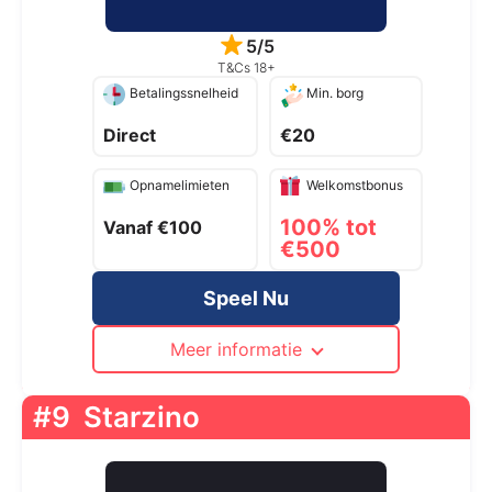
5/5
T&Cs 18+
Betalingssnelheid
Min. borg
Direct
€20
Opnamelimieten
Welkomstbonus
100% tot
Vanaf €100
€500
Speel Nu
Meer informatie
#9
Starzino