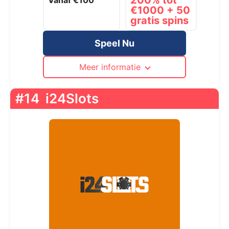
200% tot
Vanaf €100
€1000 + 50
gratis spins
Speel Nu
Meer informatie
#14
i24Slots