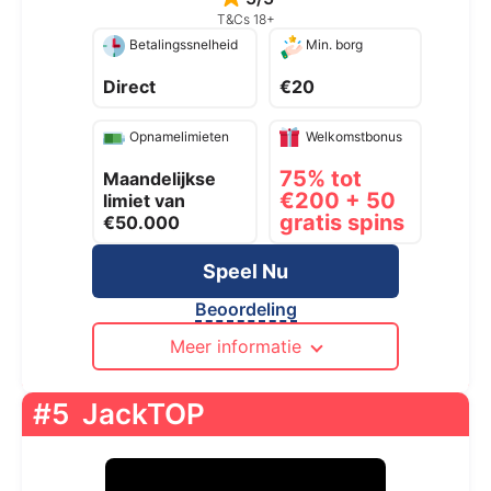
T&Cs 18+
Betalingssnelheid
Min. borg
Direct
€20
Opnamelimieten
Welkomstbonus
75% tot
Maandelijkse
€200 + 50
limiet van
gratis spins
€50.000
Speel Nu
Beoordeling
Meer informatie
#5
JackTOP