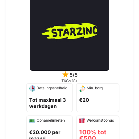
5/5
T&Cs 18+
Betalingssnelheid
Min. borg
Tot maximaal 3
€20
werkdagen
Opnamelimieten
Welkomstbonus
100% tot
€20.000 per
€500
maand