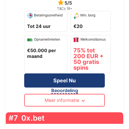
5/5
T&Cs 18+
Betalingssnelheid
Min. borg
Tot 24 uur
€20
Opnamelimieten
Welkomstbonus
75% tot
€50.000 per
200 EUR +
maand
50 gratis
spins
Speel Nu
Beoordeling
Meer informatie
#7
0x.bet