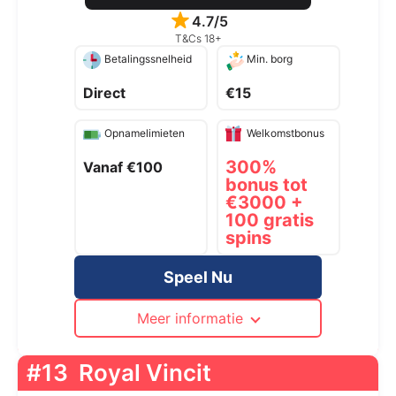
4.7/5
T&Cs 18+
Betalingssnelheid
Min. borg
Direct
€15
Opnamelimieten
Welkomstbonus
300%
Vanaf €100
bonus tot
€3000 +
100 gratis
spins
Speel Nu
Meer informatie
#13
Royal Vincit