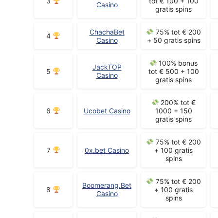
3
tot € 100 + 100
Casino
gratis spins
ChachaBet
75% tot € 200
4
Casino
+ 50 gratis spins
100% bonus
JackTOP
5
tot € 500 + 100
Casino
gratis spins
200% tot €
6
Ucobet Casino
1000 + 150
gratis spins
75% tot € 200
7
0x.bet Casino
+ 100 gratis
spins
75% tot € 200
Boomerang.Bet
8
+ 100 gratis
Casino
spins