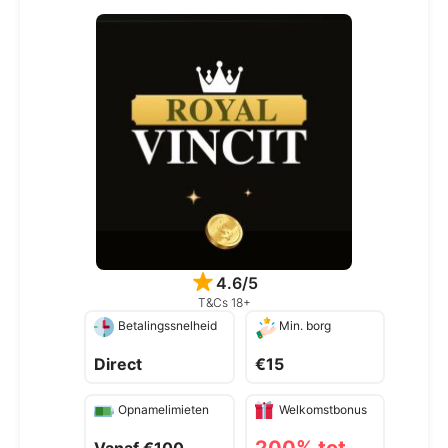
4.6/5
T&Cs 18+
Betalingssnelheid
Min. borg
Direct
€15
Opnamelimieten
Welkomstbonus