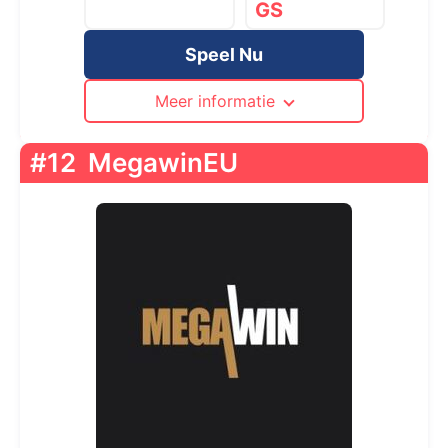
GS
Speel Nu
Meer informatie
#12
MegawinEU