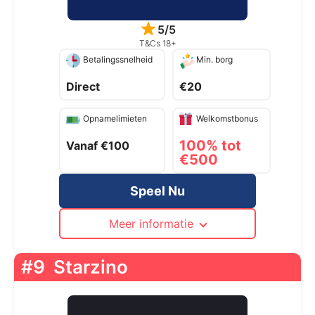
5/5
T&Cs 18+
Betalingssnelheid
Min. borg
Direct
€20
Opnamelimieten
Welkomstbonus
100% tot
Vanaf €100
€500
Speel Nu
Meer informatie
#9
Starzino